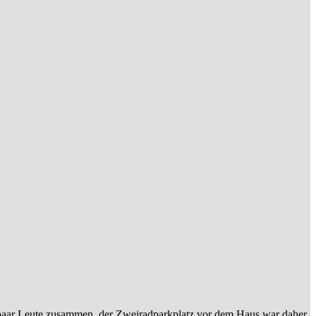
paar Leute zusammen. der Zweiradparkplatz vor dem Haus war daher