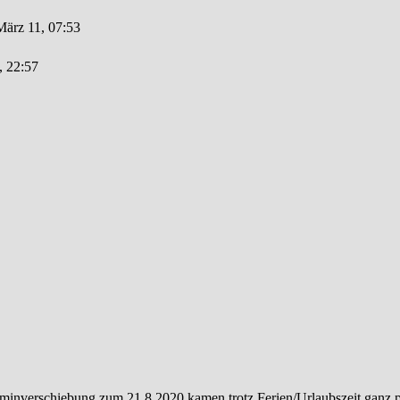
März 11, 07:53
, 22:57
minverschiebung zum 21.8.2020 kamen trotz Ferien/Urlaubszeit ganz 