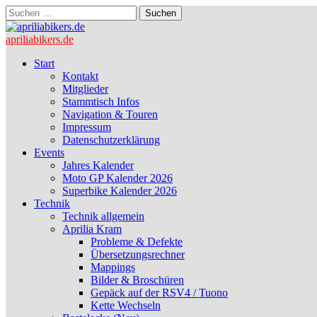
Suchen
nach:
apriliabikers.de
Main
Skip
Start
to
Kontakt
menu
content
Mitglieder
Stammtisch Infos
Navigation & Touren
Impressum
Datenschutzerklärung
Events
Jahres Kalender
Moto GP Kalender 2026
Superbike Kalender 2026
Technik
Technik allgemein
Aprilia Kram
Probleme & Defekte
Übersetzungsrechner
Mappings
Bilder & Broschüren
Gepäck auf der RSV4 / Tuono
Kette Wechseln