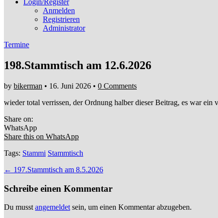
Login/Register
Anmelden
Registrieren
Administrator
Termine
198.Stammtisch am 12.6.2026
by
bikerman
•
16. Juni 2026
•
0 Comments
wieder total verrissen, der Ordnung halber dieser Beitrag, es war ein
Share on:
WhatsApp
Share this on WhatsApp
Tags:
Stammi
Stammtisch
Post
← 197.Stammtisch am 8.5.2026
navigation
Schreibe einen Kommentar
Du musst
angemeldet
sein, um einen Kommentar abzugeben.