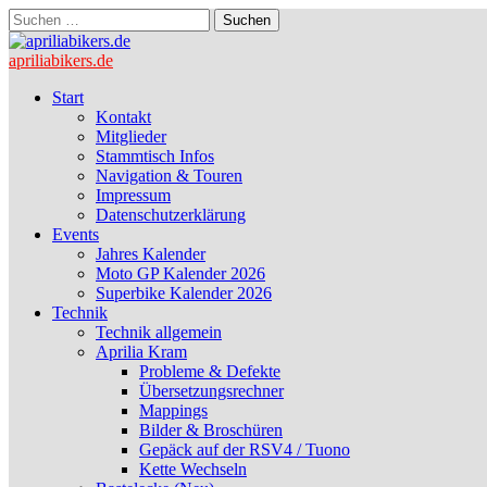
Suchen
nach:
apriliabikers.de
Main
Skip
Start
to
Kontakt
menu
content
Mitglieder
Stammtisch Infos
Navigation & Touren
Impressum
Datenschutzerklärung
Events
Jahres Kalender
Moto GP Kalender 2026
Superbike Kalender 2026
Technik
Technik allgemein
Aprilia Kram
Probleme & Defekte
Übersetzungsrechner
Mappings
Bilder & Broschüren
Gepäck auf der RSV4 / Tuono
Kette Wechseln