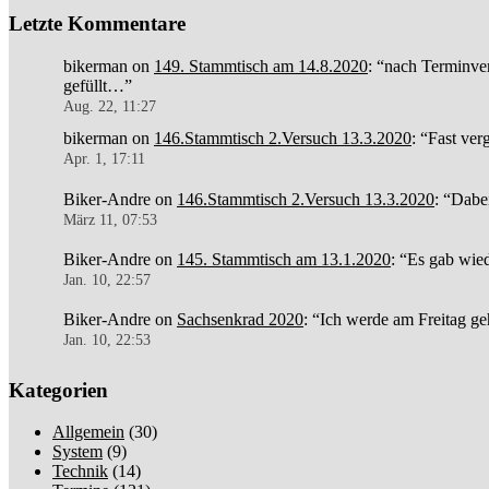
Letzte Kommentare
bikerman
on
149. Stammtisch am 14.8.2020
: “
nach Terminver
gefüllt…
”
Aug. 22, 11:27
bikerman
on
146.Stammtisch 2.Versuch 13.3.2020
: “
Fast ver
Apr. 1, 17:11
Biker-Andre
on
146.Stammtisch 2.Versuch 13.3.2020
: “
Dabe
März 11, 07:53
Biker-Andre
on
145. Stammtisch am 13.1.2020
: “
Es gab wied
Jan. 10, 22:57
Biker-Andre
on
Sachsenkrad 2020
: “
Ich werde am Freitag ge
Jan. 10, 22:53
Kategorien
Allgemein
(30)
System
(9)
Technik
(14)