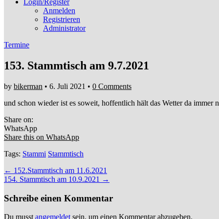
Login/Register
Anmelden
Registrieren
Administrator
Termine
153. Stammtisch am 9.7.2021
by
bikerman
•
6. Juli 2021
•
0 Comments
und schon wieder ist es soweit, hoffentlich hält das Wetter da immer n
Share on:
WhatsApp
Share this on WhatsApp
Tags:
Stammi
Stammtisch
Post
← 152.Stammtisch am 11.6.2021
154. Stammtisch am 10.9.2021 →
navigation
Schreibe einen Kommentar
Du musst
angemeldet
sein, um einen Kommentar abzugeben.