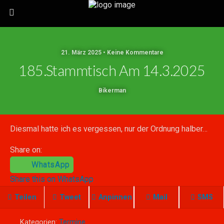
21. März 2025 • Keine Kommentare
185.Stammtisch Am 14.3.2025
Bikerman
Diesmal hatte ich es vergessen, nur der Ordnung halber…
Share on:
WhatsApp
Share this on WhatsApp
Teilen
Tweet
Anpinnen
Mail
SMS
Kategorien:
Termine