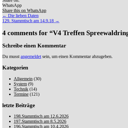
Share on:
WhatsApp
Share this on WhatsApp
Post
← Die lieben Daten
129. Stammtisch am 14.9.18 →
navigation
4 comments for “
V4 Treffen Spreewaldrin
Schreibe einen Kommentar
Du musst
angemeldet
sein, um einen Kommentar abzugeben.
Kategorien
Allgemein
(30)
System
(9)
Technik
(14)
Termine
(121)
letzte Beiträge
198.Stammtisch am 12.6.2026
197.Stammtisch am 8.5.2026
196.Stammtisch am 10.4.2026