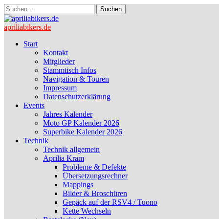
Suchen
nach:
apriliabikers.de
Main
Skip
Start
to
Kontakt
menu
content
Mitglieder
Stammtisch Infos
Navigation & Touren
Impressum
Datenschutzerklärung
Events
Jahres Kalender
Moto GP Kalender 2026
Superbike Kalender 2026
Technik
Technik allgemein
Aprilia Kram
Probleme & Defekte
Übersetzungsrechner
Mappings
Bilder & Broschüren
Gepäck auf der RSV4 / Tuono
Kette Wechseln