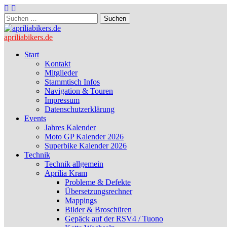
Suchen
nach:
apriliabikers.de
Main
Skip
Start
to
Kontakt
menu
content
Mitglieder
Stammtisch Infos
Navigation & Touren
Impressum
Datenschutzerklärung
Events
Jahres Kalender
Moto GP Kalender 2026
Superbike Kalender 2026
Technik
Technik allgemein
Aprilia Kram
Probleme & Defekte
Übersetzungsrechner
Mappings
Bilder & Broschüren
Gepäck auf der RSV4 / Tuono