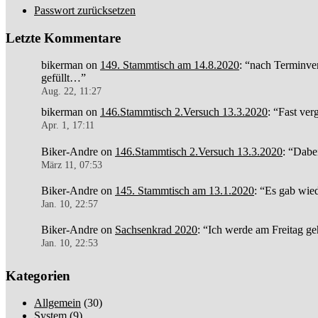
Passwort zurücksetzen
Letzte Kommentare
bikerman
on
149. Stammtisch am 14.8.2020
: “
nach Terminver
gefüllt…
”
Aug. 22, 11:27
bikerman
on
146.Stammtisch 2.Versuch 13.3.2020
: “
Fast ver
Apr. 1, 17:11
Biker-Andre
on
146.Stammtisch 2.Versuch 13.3.2020
: “
Dabe
März 11, 07:53
Biker-Andre
on
145. Stammtisch am 13.1.2020
: “
Es gab wied
Jan. 10, 22:57
Biker-Andre
on
Sachsenkrad 2020
: “
Ich werde am Freitag ge
Jan. 10, 22:53
Kategorien
Allgemein
(30)
System
(9)