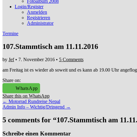
Fotoalbum 2008
Login/Register
Anmelden
Registrieren
Administrator
Termine
107.Stammtisch am 11.11.2016
by
Jef
•
7. November 2016
•
5 Comments
am Freitag ist es wieder ab soweit und es kann ab 19.00 Uhr angeflo
Share on:
WhatsApp
Share this on WhatsApp
Post
← Motorrad Rundreise Nepal
Admin Info – Wichtig/Dringend →
navigation
5 comments for “
107.Stammtisch am 11.11
Schreibe einen Kommentar